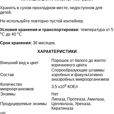
Хранить в сухом прохладном месте, недоступном для
детей.
Не используйте повторно пустой контейнер.
Условия хранения и транспортировки:
температура от 5
о
о
С до 40
С
Срок хранения:
36 месяцев.
ХАРАКТЕРИСТИКИ
Порошок от белого до желто-
Внешний вид и цвет
коричневого цвета
Спорообразующие штаммы
Состав
аэробных и факультативно
анаэробных микроорганизмов
Количество
9
3,5 х10
КОЕ/г
микроорганизмов
Энзимы
Нет
Липаза, Протеаза, Амилаза,
Продуцируемые энзимы
Целлюлаза, Уреназа,
Кератиназа
рН