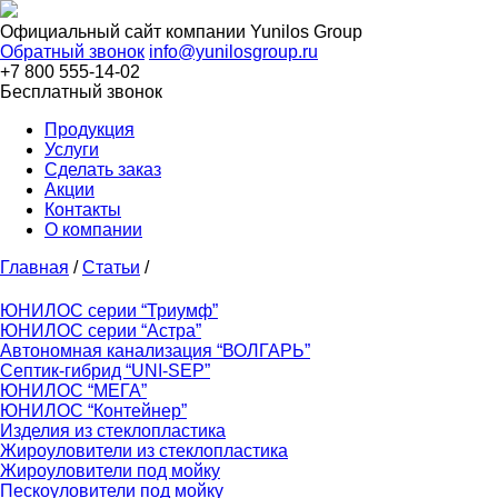
Официальный сайт компании
Yunilos Group
Обратный звонок
info@yunilosgroup.ru
+7 800 555-14-02
Бесплатный звонок
Продукция
Услуги
Сделать заказ
Акции
Контакты
О компании
Главная
/
Статьи
/
ЮНИЛОС серии “Триумф”
ЮНИЛОС серии “Астра”
Автономная канализация “ВОЛГАРЬ”
Септик-гибрид “UNI-SEP”
ЮНИЛОС “МЕГА”
ЮНИЛОС “Контейнер”
Изделия из стеклопластика
Жироуловители из стеклопластика
Жироуловители под мойку
Пескоуловители под мойку