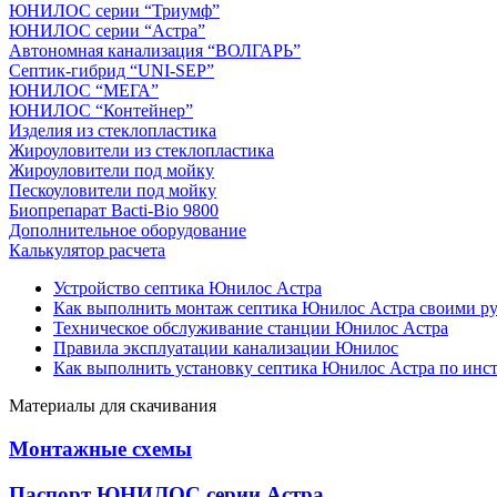
ЮНИЛОС серии “Триумф”
ЮНИЛОС серии “Астра”
Автономная канализация “ВОЛГАРЬ”
Септик-гибрид “UNI-SEP”
ЮНИЛОС “МЕГА”
ЮНИЛОС “Контейнер”
Изделия из стеклопластика
Жироуловители из стеклопластика
Жироуловители под мойку
Пескоуловители под мойку
Биопрепарат Bacti-Bio 9800
Дополнительное оборудование
Калькулятор расчета
Устройство септика Юнилос Астра
Как выполнить монтаж септика Юнилос Астра своими р
Техническое обслуживание станции Юнилос Астра
Правила эксплуатации канализации Юнилос
Как выполнить установку септика Юнилос Астра по инс
Материалы для скачивания
Монтажные схемы
Паспорт ЮНИЛОС серии Астра