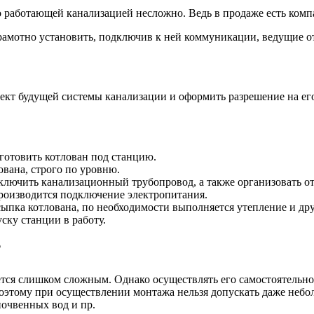
 работающей канализацией несложно. Ведь в продаже есть комп
рамотно установить, подключив к ней коммуникации, ведущие о
оект будущей системы канализации и оформить разрешение на е
готовить котлован под станцию.
ована, строго по уровню.
лючить канализационный трубопровод, а также организовать от
производится подключение электропитания.
сыпка котлована, по необходимости выполняется утепление и дру
ску станции в работу.
?
ется слишком сложным. Однако осуществлять его самостоятельно
поэтому при осуществлении монтажа нельзя допускать даже небо
почвенных вод и пр.